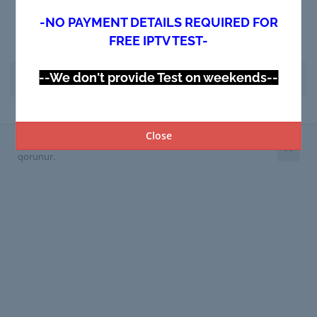
-NO PAYMENT DETAILS REQUIRED FOR
FREE IPTV TEST-
Yardım
--We don't provide Test on weekends--
Close
Müəllif hüquqları © 2026 USA IPTV.STORE. Bütün hüquqlar
qorunur.