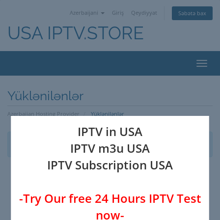
Azerbaijani
Giriş
Qeydiyyat
Səbətə bax
USA IPTV.STORE
Naviq
keçid
Yüklənilənlər
Azerbaijan Hosting Provider
Yüklənilənlər
IPTV in USA
Heç bir yüklənilən yoxdur
IPTV m3u USA
IPTV Subscription USA
-Try Our free 24 Hours IPTV Test
now-