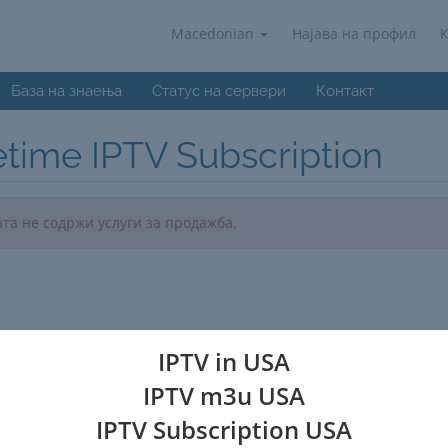
Macedonian
Најава на профил
База на знаења
Статус на сервери
Контакт
etime IPTV Subscription
та не содржи услуги за продажба.
IPTV in USA
IPTV m3u USA
IPTV Subscription USA