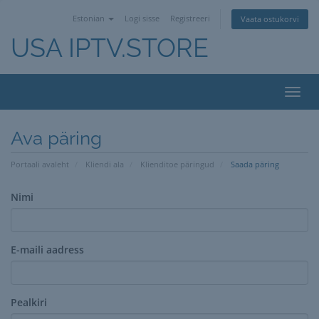
Estonian
Logi sisse
Registreeri
Vaata ostukorvi
USA IPTV.STORE
Toggl
navig
Ava päring
Portaali avaleht
Kliendi ala
Klienditoe päringud
Saada päring
Nimi
E-maili aadress
Pealkiri