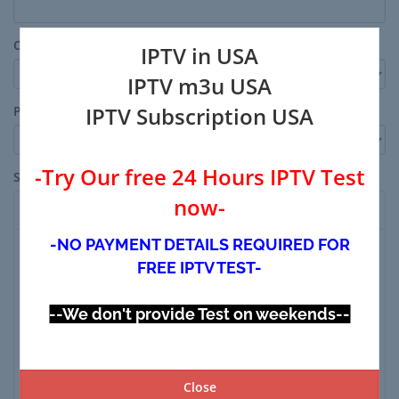
Osakond
IPTV in USA
IPTV m3u USA
IPTV Subscription USA
Prioriteet
-Try Our free 24 Hours IPTV Test
Sõnum
now-
Preview
-NO PAYMENT DETAILS REQUIRED FOR
FREE IPTV TEST-
--We don't provide Test on weekends--
Close