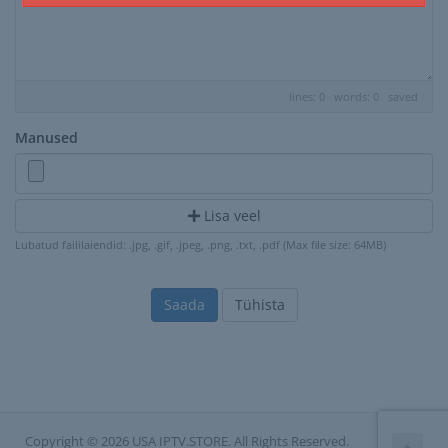
lines: 0 words: 0
saved
Manused
Lisa veel
Lubatud faililaiendid: .jpg, .gif, .jpeg, .png, .txt, .pdf (Max file size: 64MB)
Tühista
Copyright © 2026 USA IPTV.STORE. All Rights Reserved.