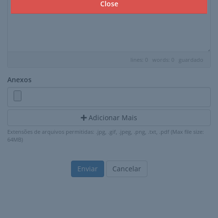
Close
lines: 0 words: 0
guardado
Anexos
Adicionar Mais
Extensões de arquivos permitidas: .jpg, .gif, .jpeg, .png, .txt, .pdf (Max file size:
64MB)
Cancelar