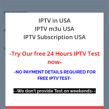
Departamento
IPTV in USA
IPTV m3u USA
Prioridade
IPTV Subscription USA
Mensagem
-Try Our free 24 Hours IPTV Test
Preview
now-
-NO PAYMENT DETAILS REQUIRED FOR
FREE IPTV TEST-
--We don't provide Test on weekends--