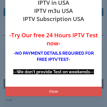
IPTV in USA
IPTV m3u USA
Produits/Options
Prix/Cycle
IPTV Subscription USA
Votre panier est vide
-Try Our free 24 Hours IPTV Test
now-
Appliquer le code promotionnel
-NO PAYMENT DETAILS REQUIRED FOR
FREE IPTV TEST-
Valider le Code >>
--We don't provide Test on weekends--
Résumé de la commande
Close
Sous-total
$0.00 USD
Total