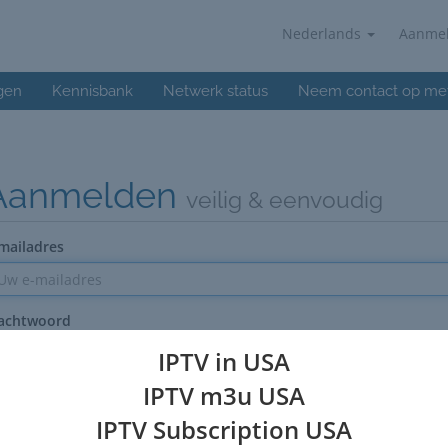
Nederlands
Aanme
gen
Kennisbank
Netwerk status
Neem contact op me
Aanmelden
veilig & eenvoudig
mailadres
achtwoord
IPTV in USA
IPTV m3u USA
Onthoudt mij
IPTV Subscription USA
Wachtwoord vergeten?