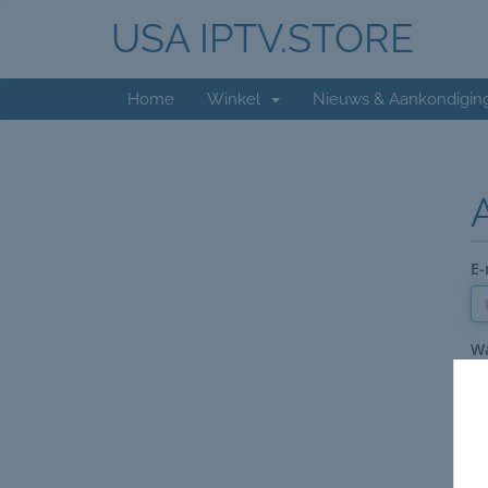
USA IPTV.STORE
Home
Winkel
Nieuws & Aankondigin
E-
W