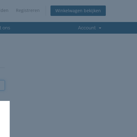
lden
Registreren
Winkelwagen bekijken
t ons
Account