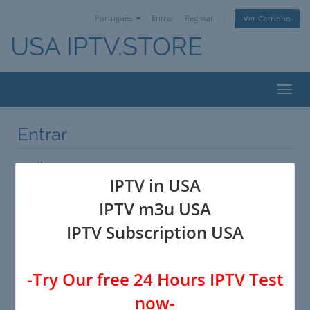
Português
Entrar
Registar
Ver Carrinho
USA IPTV.STORE
Alter
nave
Entrar
Email
IPTV in USA
IPTV m3u USA
Senha
IPTV Subscription USA
Lembrar
-Try Our free 24 Hours IPTV Test
now-
Não se lembra da senha?