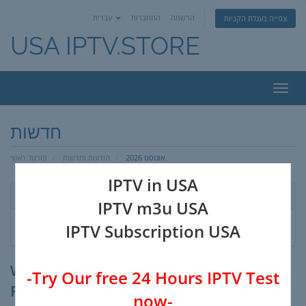
הרשמה
התחברות
עברית
צפייה בעגלת הקניות
USA IPTV.STORE
פעלת
ניווט
חדשות
אוגוסט 2026
הודעות וחדשות
פורטל ראשי
IPTV in USA
לפי חודש
IPTV m3u USA
IPTV Subscription USA
Welcome To The Home Of IPTV USA
-Try Our free 24 Hours IPTV Test
Providers-IPTV UK - IPTV CANADA - IPTV
now-