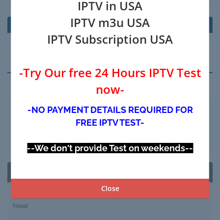
IPTV in USA
IPTV m3u USA
Product/Opties
Prijs/Factuurperiode
IPTV Subscription USA
Je winkelwagen is leeg
-Try Our free 24 Hours IPTV Test
now-
Voer kortingscode in
-NO PAYMENT DETAILS REQUIRED FOR
FREE IPTV TEST-
Validatiecode >>
--We don't provide Test on weekends--
Overzicht
Close
Subtotaal
$0.00 USD
Totaal