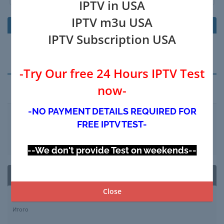
IPTV in USA
IPTV m3u USA
Продукт/Опции
Цена/Период оплаты
IPTV Subscription USA
Ваша корзина пуста
-Try Our free 24 Hours IPTV Test
now-
Код скидки
-NO PAYMENT DETAILS REQUIRED FOR
FREE IPTV TEST-
Применить >>
--We don't provide Test on weekends--
К оплате
Close
Итого
$0.00 USD
Итого