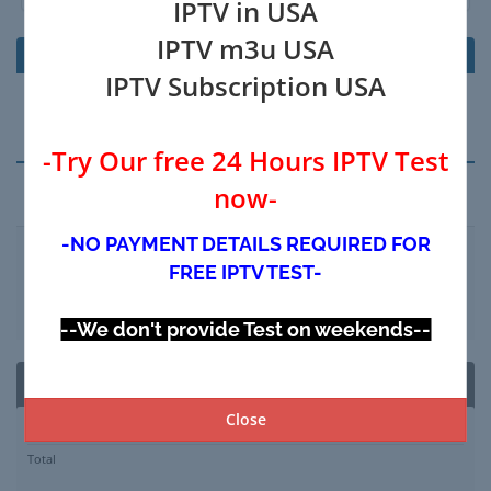
IPTV in USA
IPTV m3u USA
Produto/Opções
Preço/Ciclo
IPTV Subscription USA
Seu carrinho está vazio
-Try Our free 24 Hours IPTV Test
now-
Aplicar código promocional
-NO PAYMENT DETAILS REQUIRED FOR
FREE IPTV TEST-
Validar Código >>
--We don't provide Test on weekends--
Resumo da Encomenda
Close
Subtotal
$0.00 USD
Total