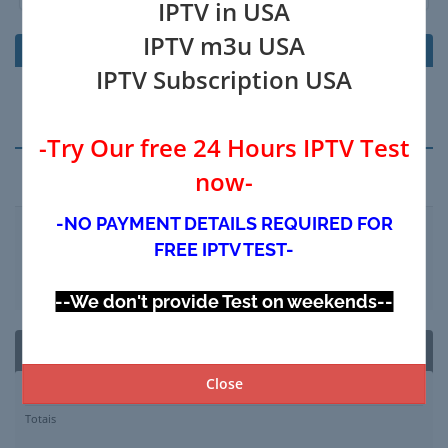
IPTV in USA
IPTV m3u USA
Produtos/Opções
Preço/Ciclo
IPTV Subscription USA
Seu carrinho está vazio
-Try Our free 24 Hours IPTV Test
now-
Aplicar Código Promocional
-NO PAYMENT DETAILS REQUIRED FOR
FREE IPTV TEST-
Validar Código >>
--We don't provide Test on weekends--
Resumo do Pedido
Close
Subtotal
$0.00 USD
Totais