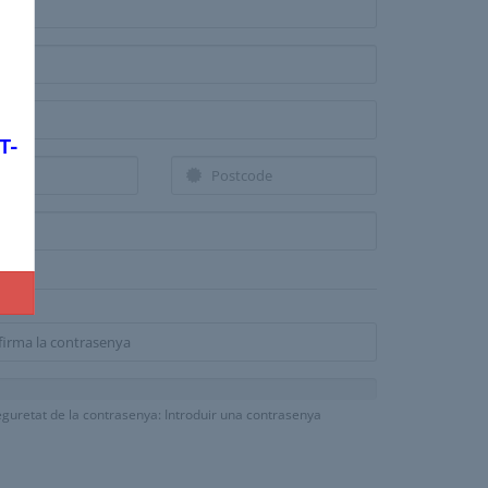
T-
guretat de la contrasenya: Introduir una contrasenya