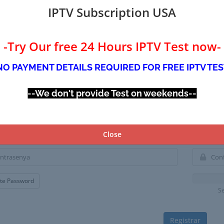
IPTV Subscription USA
-Try Our free 24 Hours IPTV Test now-
NO PAYMENT DETAILS REQUIRED FOR FREE IPTV TES
--We don't provide Test on weekends--
Account Security
Close
te Password
Se