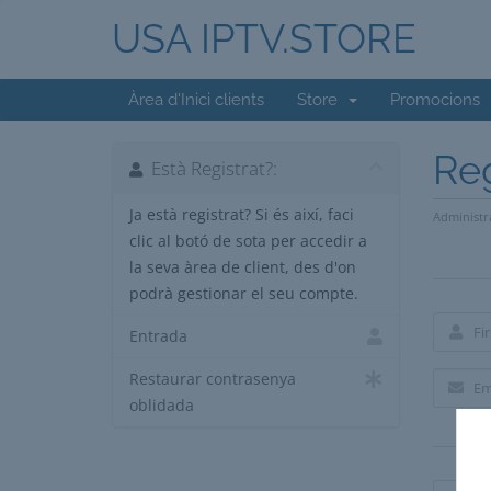
USA IPTV.STORE
Àrea d'Inici clients
Store
Promocions
Reg
Està Registrat?:
Ja està registrat? Si és així, faci
Administr
clic al botó de sota per accedir a
la seva àrea de client, des d'on
podrà gestionar el seu compte.
Entrada
Restaurar contrasenya
oblidada