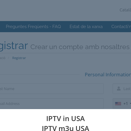
Catal
Preguntes Freqüents - FAQ
Estat de la xarxa
Contacti'
istrar
Crear un compte amb nosaltres .
ació
Registrar
Personal Informatio
+1
IPTV in USA
Billing Address
IPTV m3u USA