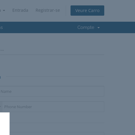
à
Entrada
Registrar-se
Veure Carro
ns
Compte
..
n