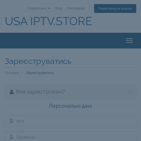
Українська
Вхід
Реєстрація
Переглянути кошик
USA IPTV.STORE
Toggl
navig
Зареєструватись
Головна
Зареєструватись
Вже зареєстровані?
Персональні дані