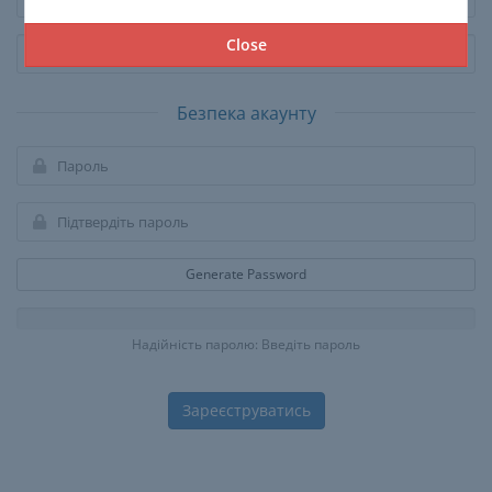
Close
Безпека акаунту
Generate Password
Надійність паролю: Введіть пароль