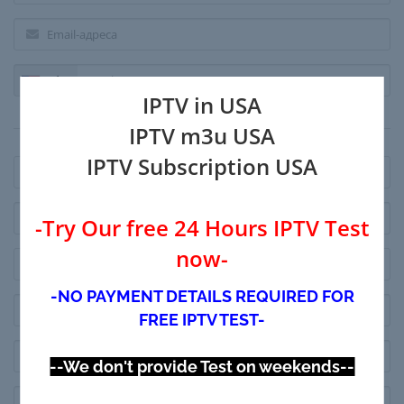
+1
IPTV in USA
Платіжна адреса
IPTV m3u USA
IPTV Subscription USA
-Try Our free 24 Hours IPTV Test
now-
-NO PAYMENT DETAILS REQUIRED FOR
FREE IPTV TEST-
--We don't provide Test on weekends--