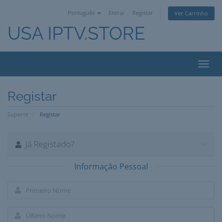
Português
Entrar
Registar
Ver Carrinho
USA IPTV.STORE
Alter
nave
Registar
Suporte
Registar
Já Registado?
Informação Pessoal