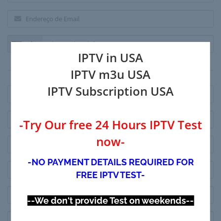
+1
IPTV in USA
Endereço de Faturação
IPTV m3u USA
IPTV Subscription USA
-Try Our free 24 Hours IPTV Test
now-
-NO PAYMENT DETAILS REQUIRED FOR
FREE IPTV TEST-
--We don't provide Test on weekends--