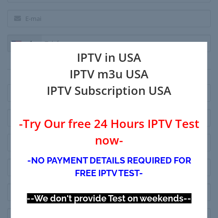
+1
IPTV in USA
Endereço de cobrança
IPTV m3u USA
IPTV Subscription USA
-Try Our free 24 Hours IPTV Test
now-
-NO PAYMENT DETAILS REQUIRED FOR
FREE IPTV TEST-
--We don't provide Test on weekends--