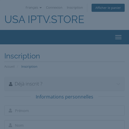
Français
Connexion
Inscription
Afficher le panier
USA IPTV.STORE
Bascu
la
navig
Inscription
Accueil
Inscription
Déjà inscrit ?
Informations personnelles