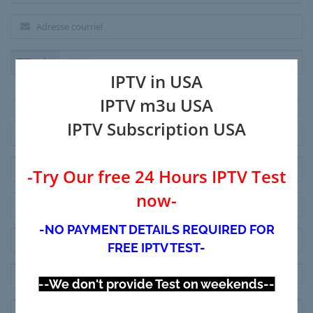
+1
IPTV in USA
Adresse de facturation
IPTV m3u USA
IPTV Subscription USA
-Try Our free 24 Hours IPTV Test
now-
-NO PAYMENT DETAILS REQUIRED FOR
FREE IPTV TEST-
--We don't provide Test on weekends--